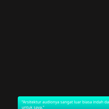
“Arsitektur audionya sangat luar biasa indah 
untuk saya.”