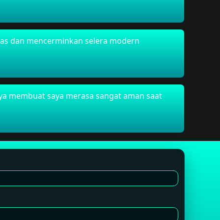
kelas dan mencerminkan selera modern
nya membuat saya merasa sangat aman saat