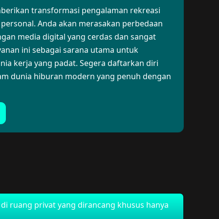
mberikan transformasi pengalaman rekreasi
 personal. Anda akan merasakan perbedaan
ngan media digital yang cerdas dan sangat
yanan ini sebagai sarana utama untuk
nia kerja yang padat. Segera daftarkan diri
lam dunia hiburan modern yang penuh dengan
 di ruang privat yang dirancang khusus hanya