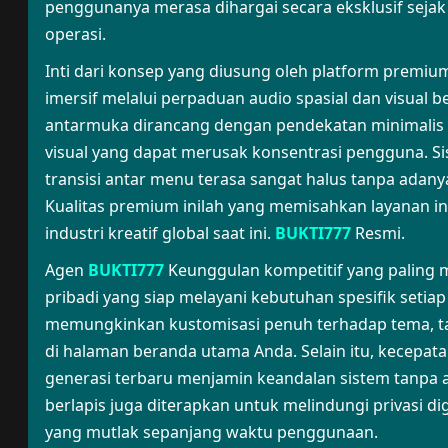
penggunanya merasa dihargai secara eksklusif seja
operasi.
Inti dari konsep yang diusung oleh platform premium
imersif melalui perpaduan audio spasial dan visual b
antarmuka dirancang dengan pendekatan minimalis
visual yang dapat merusak konsentrasi pengguna. Si
transisi antar menu terasa sangat halus tanpa ada
Kualitas premium inilah yang memisahkan layanan ini
industri kreatif global saat ini.
BUKTI777
Resmi.
Agen
BUKTI777
Keunggulan kompetitif yang paling m
pribadi yang siap melayani kebutuhan spesifik setiap
memungkinkan kustomisasi penuh terhadap tema, tata
di halaman beranda utama Anda. Selain itu, kecepat
generasi terbaru menjamin keandalan sistem tanpa 
berlapis juga diterapkan untuk melindungi privasi d
yang mutlak sepanjang waktu penggunaan.