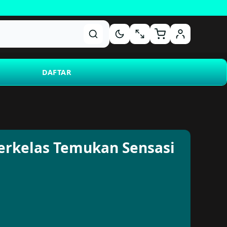
DAFTAR
Berkelas Temukan Sensasi