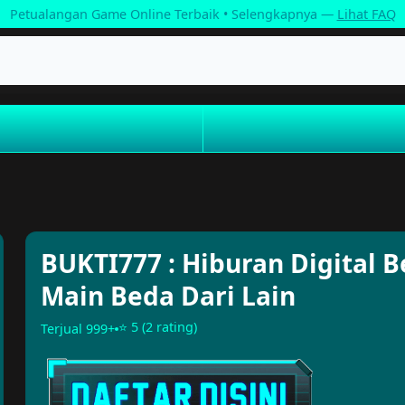
Petualangan Game Online Terbaik • Selengkapnya —
Lihat FAQ
BUKTI777 : Hiburan Digital 
Main Beda Dari Lain
⭐ 5 (2 rating)
Terjual 999+